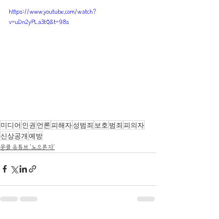
https://www.youtube.com/watch?
v=uDn2yPLa3tQ&t=98s
미디어
인권
언론
피해자
성범죄
보호
범죄
피의자
신상공개
예방
뭉클 유튜브 '노으른자'