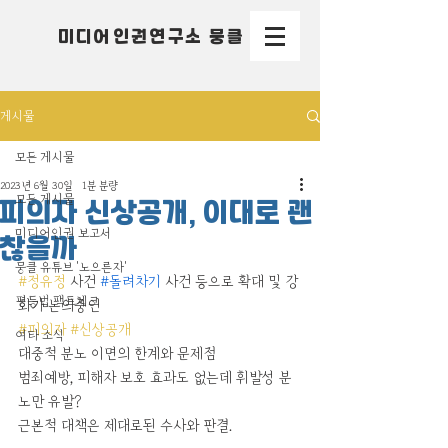
미디어인권연구소 뭉클
게시물
모든 게시물
2023년 6월 30일
1분 분량
모든 게시물
피의자 신상공개, 이대로 괜
미디어인권 보고서
찮을까
뭉클 유튜브 '노으른자'
#정유정
 사건 
#돌려차기
 사건 등으로 확대 및 강
평등법 팩트체크
화가 논의중인 
#피의자
#신상공개
여타 소식
대중적 분노 이면의 한계와 문제점
범죄예방, 피해자 보호 효과도 없는데 휘발성 분
노만 유발?
근본적 대책은 제대로된 수사와 판결.