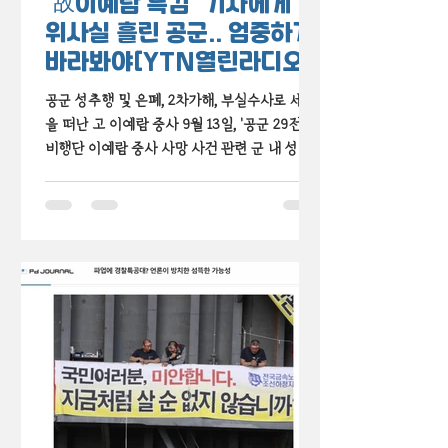
'故이예람 특검' 기자에게 허
위사실 흘린 공군.. 엄중하게
바라봐야[YTN열린라디오]
공군 성추행 및 은폐, 2차가해, 부실수사로 세상
을 떠난 고 이예람 중사 9월 13일, '공군 29전투
비행단 이예람 중사 사망 사건 관련 군 내 성폭
력 및 2차 피해 등의 진상규명을 위한 특별검
사'가 100일의 활동을 종료하고 수사 결과를...