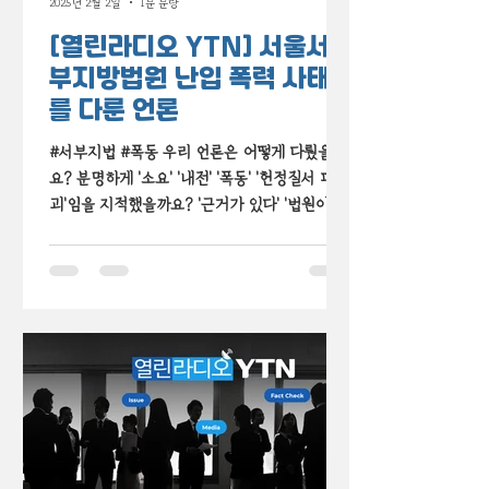
2025년 2월 2일
1분 분량
[열린라디오 YTN] 서울서
부지방법원 난입 폭력 사태
를 다룬 언론
#서부지법 #폭동 우리 언론은 어떻게 다뤘을까
요? 분명하게 '소요' '내전' '폭동' '헌정질서 파
괴'임을 지적했을까요? '근거가 있다' '법원이 잘
못했다'며 국헌문란 폭동을 두둔하는 내란세력
의 목소리를 담았을까요? YTN과 함께 살펴봤습
니다.