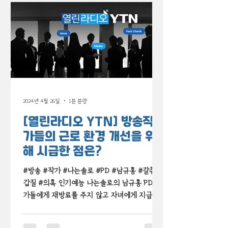
2024년 4월 26일
1분 분량
[열린라디오 YTN] 방송작
가들의 근로 환경 개선을 위
해 시급한 점은?
#방송 #작가 #나는솔로 #PD #남규홍 #갈취 #
갑질 #의혹 인기예능 나는솔로의 남규홍 PD 작
가들에게 재방료를 주지 않고 자녀에게 지급했
다는 의혹 방송 제작에서 궂은 일을 맡고도 제대
로 처우 받지 못하는 작가들의 실태 YTN과 함께