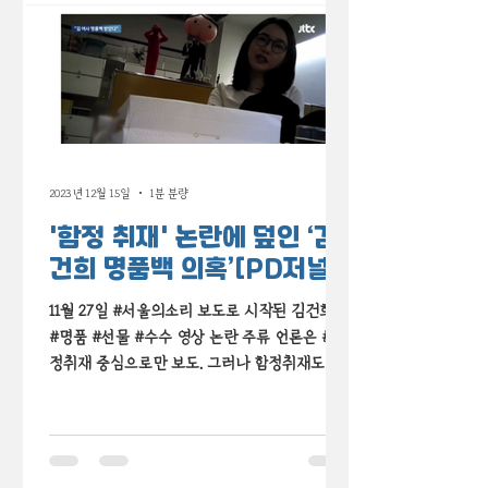
2023년 12월 15일
1분 분량
'함정 취재' 논란에 덮인 ‘김
건희 명품백 의혹’[PD저널]
11월 27일 #서울의소리 보도로 시작된 김건희 씨
#명품 #선물 #수수 영상 논란 주류 언론은 #함
정취재 중심으로만 보도. 그러나 함정취재도 제
대로 다루지 않으면서 #메신저 공격만 하고 있
다? PD저널과 함께 살펴봤습니다.