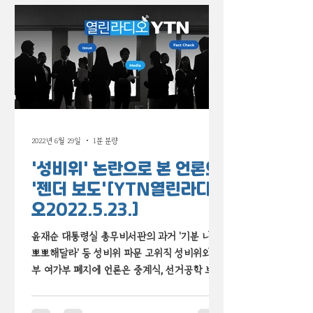
2022년 6월 29일
1분 분량
'성비위' 논란으로 본 언론의
'젠더 보도'[YTN열린라디
오2022.5.23.]
윤재순 대통령실 총무비서관의 과거 '기분 나빠
뽀뽀해달라' 등 성비위 파문 고위직 성비위와 정
부 여가부 폐지에 언론은 중계식, 선거공학 보도
만? 정치권 젠더 문제 보도의 문제점을 YTN과
함께 살펴봤습니다.