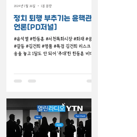
2024년 1월 26일
1분 분량
정치 퇴행 부추기는 윤핵관과
언론[PD저널]
#윤석열 #한동훈 #서천특화시장 #화재 #공천
#갈등 #김건희 #명품 #특검 김건희 리스크 대
응을 놓고 1달도 안 되어 '추대'한 한동훈 비대위
원장에 사퇴를 요구하며 격돌한 윤석열 대통령
이틀만의 '갈등 봉합 쇼'에 서천특화시장 대형 화
재 현장이...