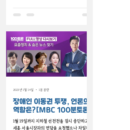
반응했을까요? 여전히 '용비어천가'를 못 벗어난
언론의...
2023년 1월 14일
1분 분량
장애인 이동권 투쟁, 언론의
역할은?[MBC 100분토론]
1월 19일까지 지하철 선전전을 잠시 중단하고 오
세훈 서울시장과의 면담을 요청했으나 차일피일