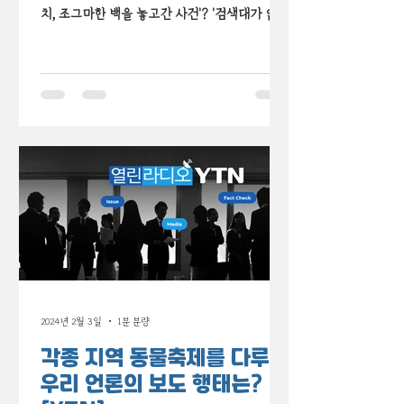
치, 조그마한 백을 놓고간 사건'? '검색대가 없고
매정하지 못한 부인이 문제라면 문제?' #건국 #
대통령 ? #좌파 #대통령 ? #이태원 참사...
2024년 2월 3일
1분 분량
각종 지역 동물축제를 다루는
우리 언론의 보도 행태는?