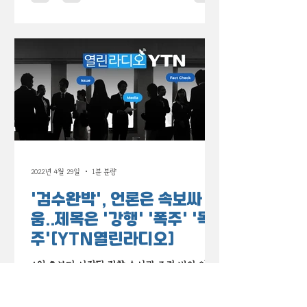
2022년 4월 29일
1분 분량
'검수완박', 언론은 속보싸
움..제목은 '강행' '폭주' '독
주'[YTN열린라디오]
4월 초부터 시작된 검찰 수사권 조정 법안 입법
국면 공무원임에도 집단행동으로 격렬히 반발하
는 검찰, 과연 국민의 권리를 위해, 국민의 피해