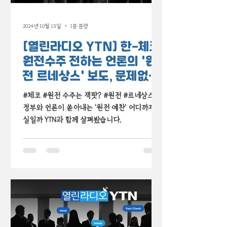
2024년 10월 13일
1분 분량
[열린라디오 YTN] 한-체코
원전수주 전하는 언론의 '원
전 르네상스' 보도, 문제없
나?
#체코 #원전 수주는 잭팟? #원전 #르네상스 ?
정부와 언론이 쏟아내는 '원전 예찬' 어디까지 진
실일까 YTN과 함께 살펴봤습니다.