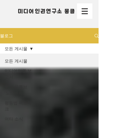
미디어인권연구소 뭉클
블로그
모든 게시물
모든 게시물
미디어인권 보
고서
뭉클 유튜브
'노으른자'
평등법 팩트체
크
여타 소식