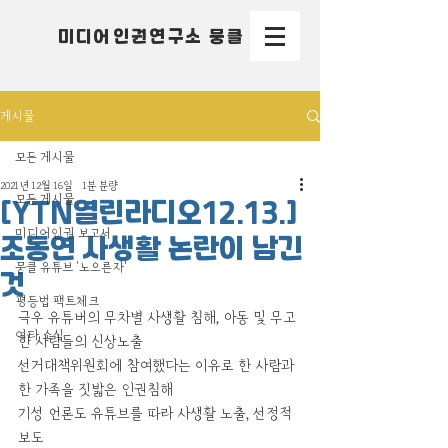
미디어인권연구소 뭉클
게시물
모든 게시물
2021년 12월 16일
1분 분량
모든 게시물
[YTN열린라디오12.13.]
미디어인권 보고서
조동연 사생활 논란이 남긴
뭉클 유튜브 '노으른자'
것
평등법 팩트체크
극우 유튜버의 무차별 사생활 침해, 아동 및 무고
여타 소식
한 사람들의 신상노출
선거대책위원회에 참여했다는 이유로 한 사람과 
한 가족을 짓밟은 인권침해
기성 언론도 유튜브를 따라 사생활 노출, 선정적 
보도