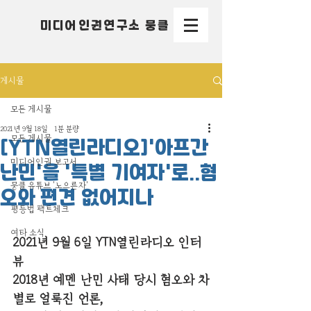
미디어인권연구소 뭉클
게시물
모든 게시물
2021년 9월 18일
1분 분량
모든 게시물
[YTN열린라디오]'아프간
미디어인권 보고서
난민'을 '특별 기여자'로..혐
뭉클 유튜브 '노으른자'
오와 편견 없어지나
평등법 팩트체크
여타 소식
2021년 9월 6일 YTN열린라디오 인터
뷰
2018년 예멘 난민 사태 당시 혐오와 차
별로 얼룩진 언론,