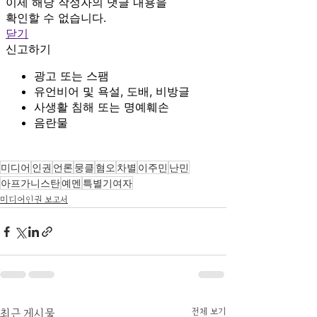
미디어
인권
언론
뭉클
혐오
차별
이주민
난민
아프가니스탄
예멘
특별기여자
미디어인권 보고서
전체 보기
최근 게시물