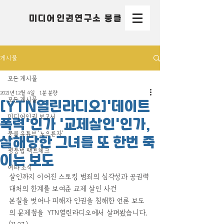
미디어인권연구소 뭉클
게시물
모든 게시물
2021년 12월 4일
1분 분량
모든 게시물
[YTN열린라디오]'데이트
미디어인권 보고서
폭력'인가 '교제살인'인가,
뭉클 유튜브 '노으른자'
살해당한 그녀를 또 한번 죽
평등법 팩트체크
이는 보도
여타 소식
살인까지 이어진 스토킹 범죄의 심각성과 공권력 
대처의 한계를 보여준 교제 살인 사건
본질을 벗어나 피해자 인권을 침해한 언론 보도
의 문제점을  YTN열린라디오에서 살펴봤습니다.