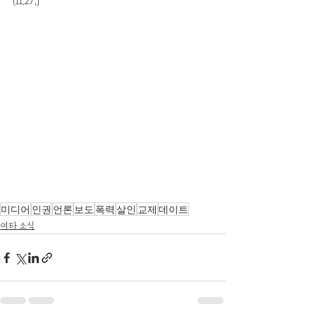
(11.27.)
미디어
인권
언론
보도
폭력
살인
교제
데이트
여타 소식