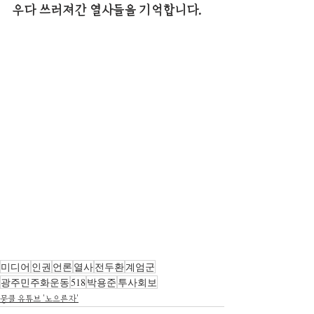
우다 쓰러져간 열사들을 기억합니다.
미디어
인권
언론
열사
전두환
계엄군
광주민주화운동
518
박용준
투사회보
뭉클 유튜브 '노으른자'