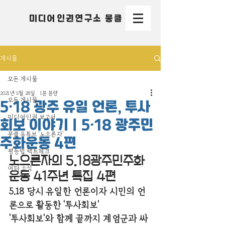
미디어인권연구소 뭉클
게시물
모든 게시물
2021년 5월 28일
1분 분량
모든 게시물
5·18 광주 유일 언론, 투사
미디어인권 보고서
회보 이야기｜5·18 광주민
뭉클 유튜브 '노으른자'
주화운동 4편
평등법 팩트체크
노으른자의 5.18광주민주화
여타 소식
운동 41주년 특집 4편
5.18 당시 유일한 언론이자 시민의 언
론으로 활동한 '투사회보'
'투사회보'와 함께 끝까지 계엄군과 싸