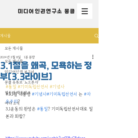
미디어인권연구소 뭉클
게시물
모든 게시물
2024년 3월 8일
1분 분량
모든 게시물
3.1절을 왜곡, 모욕하는 정
미디어인권 보고서
부[3.3라이브]
뭉클 유튜브 '노으른자'
#통일
#기미독립선언서
#기념사
평등법 팩트체크
#3
.1절 대통령 
#기념사
#기미독립선언서
 는 
#자
유주의
? 
여타 소식
3.1운동의 완성은 
#통일
? 기미독립선언서대로 일
본과 화합?