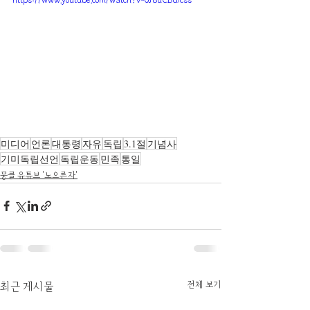
https://www.youtube.com/watch?v=0J8uCBdicss
미디어
언론
대통령
자유
독립
3.1절
기념사
기미독립선언
독립운동
민족
통일
뭉클 유튜브 '노으른자'
전체 보기
최근 게시물