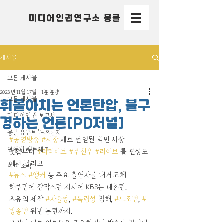
미디어인권연구소 뭉클
게시물
모든 게시물
2023년 11월 17일
1분 분량
모든 게시물
휘몰아치는 언론탄압, 불구
미디어인권 보고서
경하는 언론[PD저널]
뭉클 유튜브 '노으른자'
#공영방송
#사장
 새로 선임된 박민 사장
평등법 팩트체크
첫날부터 
#더라이브
#주진우
#라이브
 를 편성표
에서 날리고
여타 소식
#뉴스
#앵커
 등 주요 출연자를 대거 교체
하루만에 갑작스런 지시에 KBS는 대혼란. 
초유의 제작 
#자율성
, 
#독립성
 침해, 
#노조법
, 
#
방송법
 위반 논란까지.