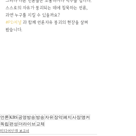
그러나 다른 언론들은 조용하거나 박수를 칩니다.
스스로의 자유가 붕괴되는 데에 침묵하는 언론, 
과연 누구를 지킬 수 있을까요?
#PD저널
 과 함께 언론자유 붕괴의 현장을 살펴
봤습니다.
언론
KBS
공영방송
방송
자유
장악
폐지
사장
앵커
독립
편성
더라이브
교체
미디어인권 보고서