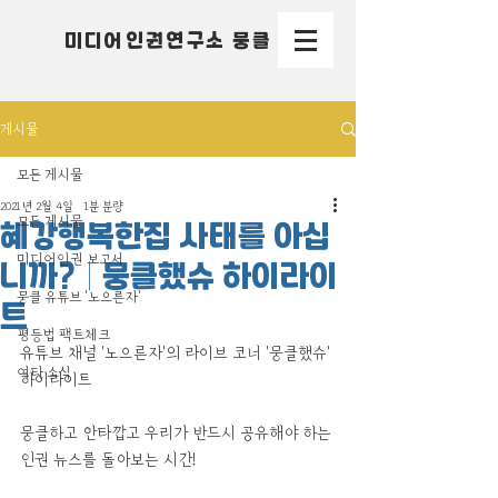
미디어인권연구소 뭉클
게시물
모든 게시물
2021년 2월 4일
1분 분량
모든 게시물
혜강행복한집 사태를 아십
미디어인권 보고서
니까?│뭉클했슈 하이라이
뭉클 유튜브 '노으른자'
트
평등법 팩트체크
유튜브 채널 '노으른자'의 라이브 코너 '뭉클했슈' 
여타 소식
하이라이트
뭉클하고 안타깝고 우리가 반드시 공유해야 하는 
인권 뉴스를 돌아보는 시간!