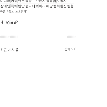
미디어
인권
언론
뭉클
노으른자
평등법
노동자
장애인
폭력
탄압
공익제보
비리
혜강
행복한집
령횡
뭉클 유튜브 '노으른자'
전체 보기
최근 게시물