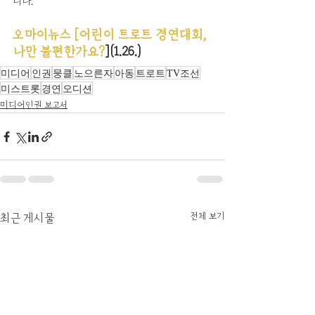
니다.
오마이뉴스 [어린이 트로트 경연대회, 
나만 불편한가요?
](1.26.)
미디어
인권
뭉클
노으른자
아동
트로트
TV조선
미스트롯
경연
오디션
미디어인권 보고서
전체 보기
최근 게시물