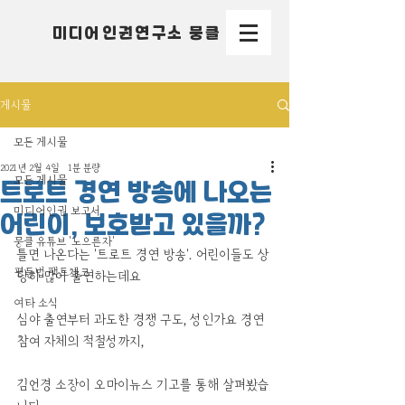
미디어인권연구소 뭉클
게시물
모든 게시물
2021년 2월 4일
1분 분량
모든 게시물
트로트 경연 방송에 나오는
미디어인권 보고서
어린이, 보호받고 있을까?
뭉클 유튜브 '노으른자'
틀면 나온다는 '트로트 경연 방송'. 어린이들도 상
평등법 팩트체크
당히 많이 출연하는데요
여타 소식
심야 출연부터 과도한 경쟁 구도, 성인가요 경연 
참여 자체의 적절성까지,
김언경 소장이 오마이뉴스 기고를 통해 살펴봤습