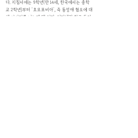
다. 지침서에는 9학년(만 14세, 한국에서는 중학
교 2학년)부터 ‘호모포비아’, 즉 동성애 혐오에 대
해 이야기를 나누게 돼 있다. 인터넷과 학교 등지
에서 성소수자 청소년의 따돌림 및 괴롭힘 문제
가 심각하기 때문에, 어떻게 하면 호모포비아를 
줄이고 서로 존중하는 사회가 될 수 있는지 토론
하는 시간도 있다.
100% 거짓말보다 거짓과 진실을 섞어 놓는 것이 
더 위험하다는 말이 있다. 에스더 이용희 대표와 
반동성애 진영 활동가들은, 캐나다 온타리오주의 
사회적 맥락과 성교육 지침 목표를 전혀 고려하
지 않은 채, 자극적인 정보만 발췌해 자신들 입맛
에 맞게 지속적으로 유포했다. 특히 각 지방 교육
청에서 학생인권조례를 제정하려고 할 때, 이 같
은 ‘허위 정보’는 개신교인들의 소셜미디어를 타
고 더욱 빠르게 확산돼 여론을 형성하는 데 기여
했다.
3. 다시 정리한 팩트체크 