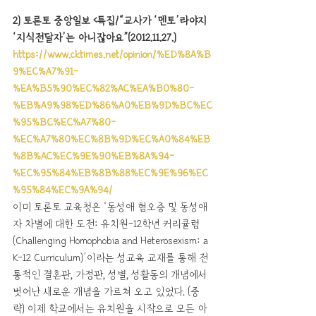
2) 토론토 중앙일보 <특집/“교사가 ‘멘토’라야지 
‘지식전달자’는 아니잖아요”(2012.11.27.) 
https://www.cktimes.net/opinion/%ED%8A%B
9%EC%A7%91-
%EA%B5%90%EC%82%AC%EA%B0%80-
%EB%A9%98%ED%86%A0%EB%9D%BC%EC
%95%BC%EC%A7%80-
%EC%A7%80%EC%8B%9D%EC%A0%84%EB
%8B%AC%EC%9E%90%EB%8A%94-
%EC%95%84%EB%8B%88%EC%9E%96%EC
%95%84%EC%9A%94/
이미 토론토 교육청은 ‘동성애 혐오증 및 동성애
자 차별에 대한 도전: 유치원-12학년 커리큘럼
(Challenging Homophobia and Heterosexism: a 
K-12 Curriculum)’이라는 성교육 교재를 통해 전
통적인 결혼관, 가정관, 성별, 성활동의 개념에서 
벗어난 새로운 개념을 가르쳐 오고 있었다. (중
략) 이제 학교에서는 유치원을 시작으로 모든 아