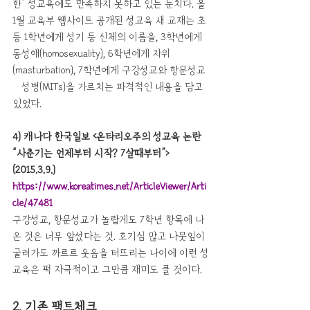
한’ 성교육에도 만족하지 못하고 있는 눈치다. 올 
1월 교육부 웹사이트 공개된 성교육 새 교재는 초
등 1학년에게 성기 등 신체의 이름을, 3학년에게 
동성애(homosexuality), 6학년에게 자위
(masturbation), 7학년에게 구강성교와 항문성교
·성병(MITs)을 가르치는 파격적인 내용을 담고 
있었다.
4) 캐나다 한국일보 <온타리오주의 성교육 논란 
“사춘기는 언제부터 시작? 7살때부터”>
(2015.3.9.) 
https://www.koreatimes.net/ArticleViewer/Arti
cle/47481
구강성교, 항문성교가 놀랍게도 7학년 항목에 나
온 것은 너무 앞섰다는 것. 호기심 많고 나뭇잎이 
굴러가도 까르르 웃음을 터뜨리는 나이에 이런 성
교육은 퍽 자극적이고 그만큼 재미도 클 것이다. 
2. 기존 팩트체크 