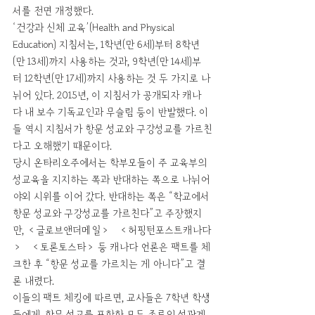
서를 전면 개정했다.
‘건강과 신체 교육’(Health and Physical 
Education) 지침서는, 1학년(만 6세)부터 8학년
(만 13세)까지 사용하는 것과, 9학년(만 14세)부
터 12학년(만 17세)까지 사용하는 것 두 가지로 나
뉘어 있다. 2015년, 이 지침서가 공개되자 캐나
다 내 보수 기독교인과 무슬림 등이 반발했다. 이
들 역시 지침서가 항문 성교와 구강성교를 가르친
다고 오해했기 때문이다.
당시 온타리오주에서는 학부모들이 주 교육부의 
성교육을 지지하는 쪽과 반대하는 쪽으로 나뉘어 
야외 시위를 이어 갔다. 반대하는 쪽은 “학교에서 
항문 성교와 구강성교를 가르친다”고 주장했지
만, ＜글로브앤더메일＞·＜허핑턴포스트캐나다
＞·＜토론토스타＞ 등 캐나다 언론은 팩트를 체
크한 후 “항문 성교를 가르치는 게 아니다”고 결
론 내렸다.
이들의 팩트 체킹에 따르면, 교사들은 7학년 학생
들에게, 항문 성교를 포함한 모든 종류의 성관계