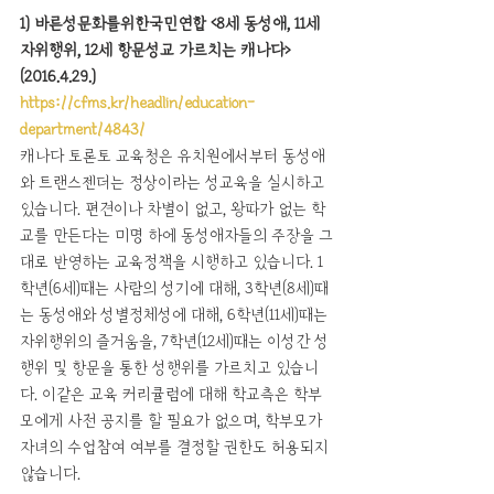
1) 바른성문화를위한국민연합 <8세 동성애, 11세 
자위행위, 12세 항문성교 가르치는 캐나다>
(2016.4.29.) 
https://cfms.kr/headlin/education-
department/4843/
캐나다 토론토 교육청은 유치원에서부터 동성애
와 트랜스젠더는 정상이라는 성교육을 실시하고 
있습니다. 편견이나 차별이 없고, 왕따가 없는 학
교를 만든다는 미명 하에 동성애자들의 주장을 그
대로 반영하는 교육정책을 시행하고 있습니다. 1
학년(6세)때는 사람의 성기에 대해, 3학년(8세)때
는 동성애와 성별정체성에 대해, 6학년(11세)때는 
자위행위의 즐거움을, 7학년(12세)때는 이성간 성
행위 및 항문을 통한 성행위를 가르치고 있습니
다. 이같은 교육 커리큘럼에 대해 학교측은 학부
모에게 사전 공지를 할 필요가 없으며, 학부모가 
자녀의 수업참여 여부를 결정할 권한도 허용되지 
않습니다. 