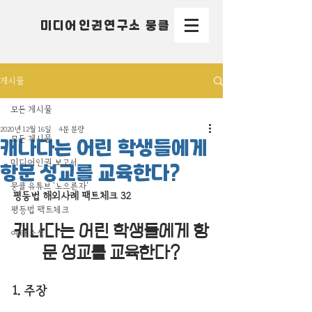
미디어인권연구소 뭉클
게시물
모든 게시물
2020년 12월 16일
4분 분량
모든 게시물
캐나다는 어린 학생들에게
미디어인권 보고서
항문 성교를 교육한다?
뭉클 유튜브 '노으른자'
평등법 해외사례 팩트체크 32
평등법 팩트체크
캐나다는 어린 학생들에게 항
여타 소식
문 성교를 교육한다?
1. 주장 