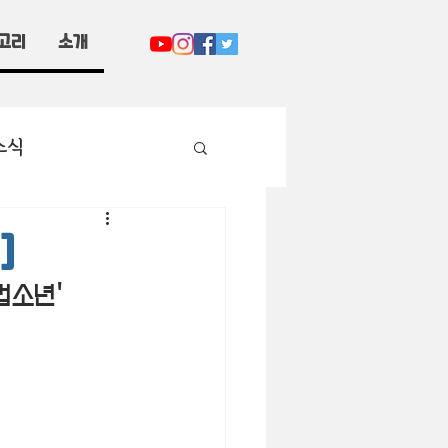
고리
소개
소식
]
법소년'