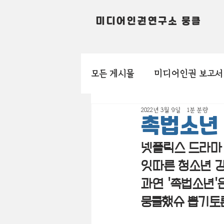
미디어인권연구소 뭉클
모든 게시물
미디어인권 보고서
2022년 3월 9일
1분 분량
촉법소년
넷플릭스 드라마 
잇따른 청소년 강
과연 '촉법소년'
뭉클했슈 뽑기토