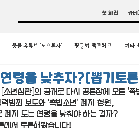
첫 화면
카테
뭉클 유튜브 '노으른자'
평등법 팩트체크
여타 
 연령을 낮추자?[뽑기토론
[소년심판]의 공개로 다시 공론장에 오른 '촉
력범죄 보도와 '촉법소년' 폐지 청원,
은 폐지 또는 연령을 낮춰야 하는 걸까?
론에서 토론해봤습니다!