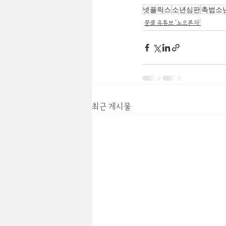
넷플릭스
소년심판
촉법소
뭉클 유튜브 '노으른자'
최근 게시물