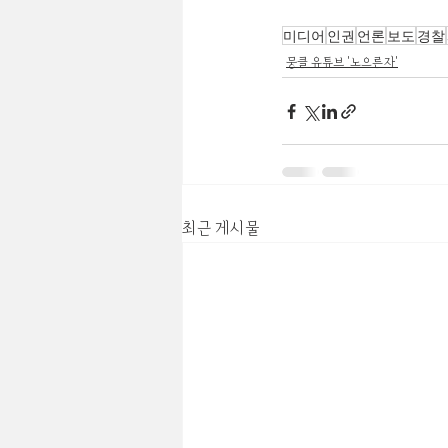
미디어
인권
언론
보도
경찰
뭉클 유튜브 '노으른자'
최근 게시물