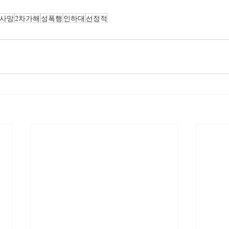
사망
2차가해
성폭행
인하대
선정적