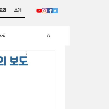
고리
소개
소식
의 보도