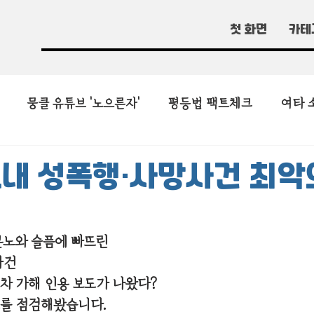
첫 화면
카테
뭉클 유튜브 '노으른자'
평등법 팩트체크
여타 
내 성폭행·사망사건 최악
 분노와 슬픔에 빠뜨린 
사건
2차 가해 인용 보도가 나왔다?
도를 점검해봤습니다.