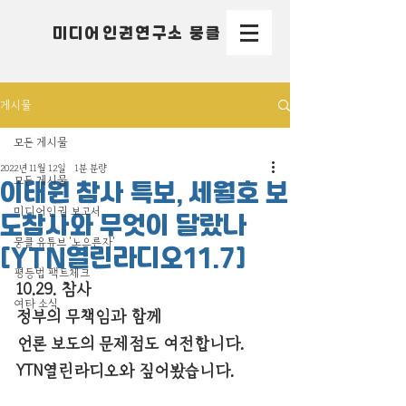
미디어인권연구소 뭉클
게시물
모든 게시물
2022년 11월 12일
1분 분량
모든 게시물
이태원 참사 특보, 세월호 보
미디어인권 보고서
도참사와 무엇이 달랐나
뭉클 유튜브 '노으른자'
[YTN열린라디오11.7]
평등법 팩트체크
10.29. 참사
여타 소식
정부의 무책임과 함께
언론 보도의 문제점도 여전합니다.
YTN열린라디오와 짚어봤습니다.