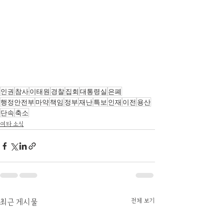
인권
참사
이태원
경찰
집회
대통령실
은폐
행정안전부
마약
책임
정부
재난
특보
인재
이전
용산
단속
축소
여타 소식
전체 보기
최근 게시물