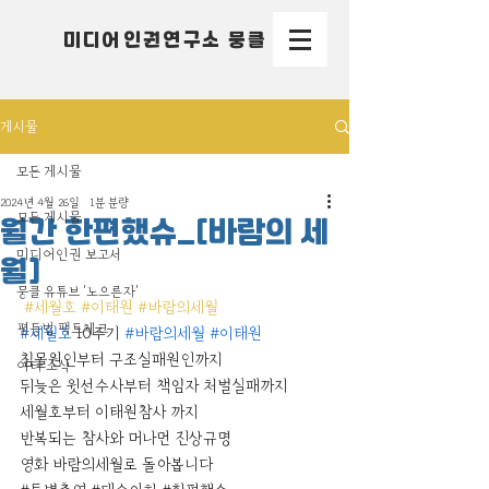
미디어인권연구소 뭉클
게시물
모든 게시물
2024년 4월 26일
1분 분량
모든 게시물
월간 한편했슈_[바람의 세
미디어인권 보고서
월]
뭉클 유튜브 '노으른자'
#세월호
#이태원
#바람의세월
평등법 팩트체크
#세월호
 10주기 
#바람의세월
#이태원
침몰원인부터 구조실패원인까지 
여타 소식
뒤늦은 윗선수사부터 책임자 처벌실패까지 
세월호부터 이태원참사 까지 
반복되는 참사와 머나먼 진상규명 
영화 바람의세월로 돌아봅니다