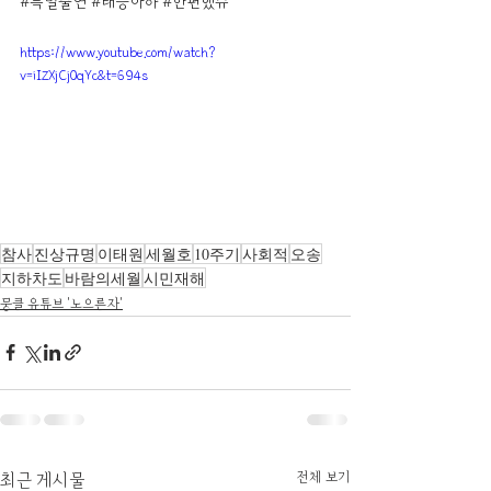
#특별출연
#태승아하
#한편했슈
https://www.youtube.com/watch?
v=iIZXjCj0qYc&t=694s
참사
진상규명
이태원
세월호
10주기
사회적
오송
지하차도
바람의세월
시민재해
뭉클 유튜브 '노으른자'
전체 보기
최근 게시물