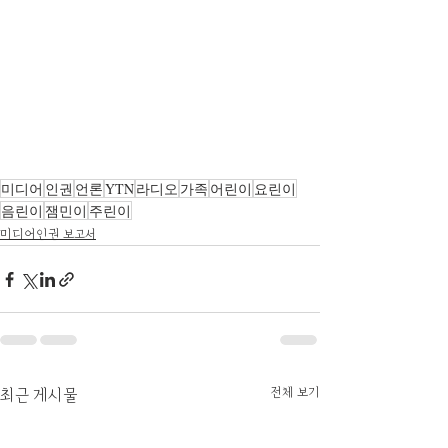
미디어
인권
언론
YTN
라디오
가족
어린이
요린이
음린이
잼민이
주린이
미디어인권 보고서
전체 보기
최근 게시물