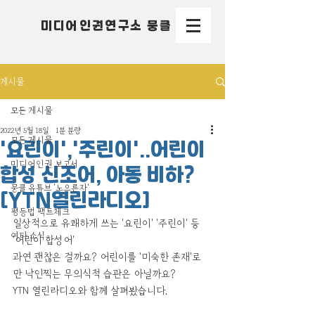
미디어인권연구소 뭉클
게시물
모든 게시물
2022년 5월 18일
1분 분량
모든 게시물
'요린이','주린이'..어린이
미디어인권 보고서
합성 신조어, 아동 비하?
뭉클 유튜브 '노으른자'
[YTN열린라디오]
평등법 팩트체크
일상적으로 유쾌하게 쓰는 '요린이' '주린이' 등 
여타 소식
'어린이 합성어'
과연 괜찮은 걸까요? 어린이를 '미숙한 존재'로
만 낙인찍는 무의식적 습관은 아닐까요?
YTN 열린라디오와 함께 살펴봤습니다.