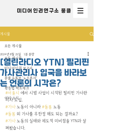
미디어인권연구소 뭉클
게시물
모든 게시물
2024년 8월 25일
1분 분량
모든 게시물
[열린라디오 YTN] 필리핀
미디어인권 보고서
가사관리사 입국을 바라보
뭉클 유튜브 '노으른자'
는 언론의 시각은?
평등법 팩트체크
#서울시
 에서 시범 사업이 시작된 필리핀 가사관
여타 소식
리사 도입.
#가사
 노동이 아니라 
#돌봄
 노동
#돌봄
 외 가사를 무한정 해도 되는 걸까요?
#가사
 노동의 실태와 제도적 미비점을 YTN과 살
펴봤습니다. 