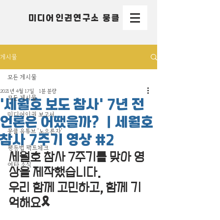
미디어인권연구소 뭉클
게시물
모든 게시물
2021년 4월 17일
1분 분량
모든 게시물
'세월호 보도 참사' 7년 전
미디어인권 보고서
언론은 어땠을까? ｜세월호
뭉클 유튜브 '노으른자'
참사 7주기 영상 #2
평등법 팩트체크
세월호 참사 7주기를 맞아 영
여타 소식
상을 제작했습니다. 
우리 함께 고민하고, 함께 기
억해요🎗 ⠀ 