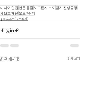
미디어
인권
언론
뭉클
노으른자
보도
참사
진상규명
세월호
재난
오보
7주기
뭉클 유튜브 '노으른자'
전체 보기
최근 게시물