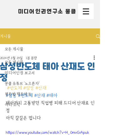
미디어인권연구소 뭉클
게시물
모든 게시물
2024년 3월 29일
1분 분량
모든 게시물
삼성반도체 태아 산재도 인
미디어인권 보고서
정
뭉클 유튜브 '노으른자'
#반도체
#삼성
#산재
평등법 팩트체크
#삼성
#반도체
#산재
#태아
태아까지 고통받던 직업병 피해 드디어 산재로 인
여타 소식
정 
아직 갈길은 멉니다
https://www.youtube.com/watch?v=H_OmxGiApuk