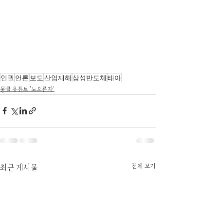
인권
언론
보도
산업재해
삼성반도체
태아
뭉클 유튜브 '노으른자'
전체 보기
최근 게시물