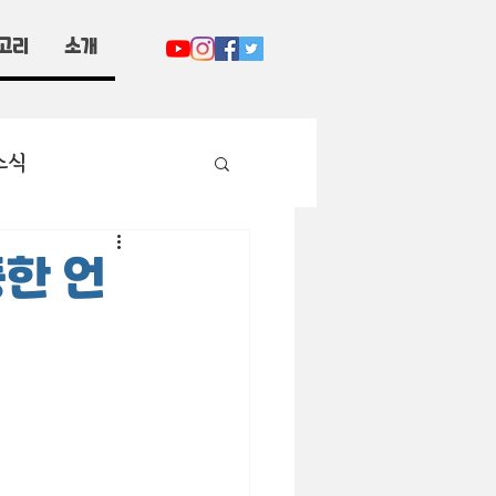
고리
소개
소식
중한 언