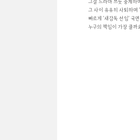
그걸 드라마 쓰듯 중계하
그 사이 유유히 사퇴하며 
빠르게 '새감독 선임' 국
누구의 책임이 가장 클까