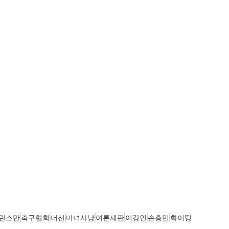
린스만
축구협회
더선
마녀사냥
여론재판
이강인
손흥민
화이팅