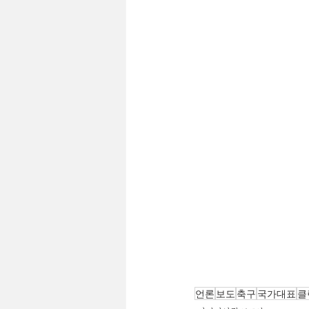
언론
보도
축구
국가대표
클