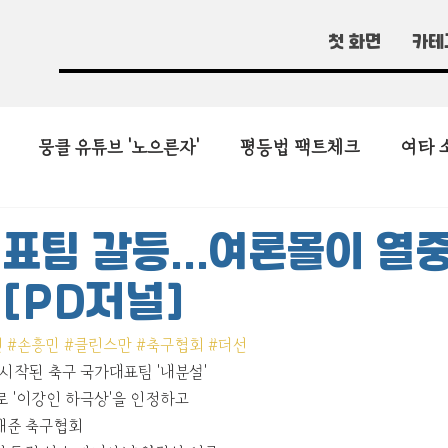
첫 화면
카테
뭉클 유튜브 '노으른자'
평등법 팩트체크
여타 
표팀 갈등...여론몰이 열
[PD저널]
인
#손흥민
#클린스만
#축구협회
#더선
 시작된 축구 국가대표팀 '내분설'
로 '이강인 하극상'을 인정하고
해준 축구협회