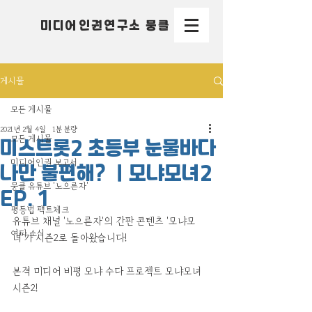
미디어인권연구소 뭉클
게시물
모든 게시물
2021년 2월 4일
1분 분량
모든 게시물
미스트롯2 초등부 눈물바다
미디어인권 보고서
나만 불편해? ｜모냐모녀2
뭉클 유튜브 '노으른자'
EP. 1
평등법 팩트체크
유튜브 채널 '노으른자'의 간판 콘텐츠 '모냐모
여타 소식
녀'가 시즌2로 돌아왔습니다!
본격 미디어 비평 모냐 수다 프로젝트 모냐모녀 
시즌2!