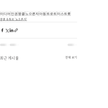
미디어
인권
뭉클
노으른자
아동
트로트
미스트롯
뭉클 유튜브 '노으른자'
전체 보기
최근 게시물