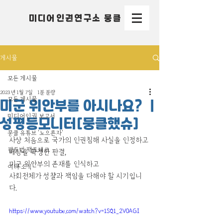
미디어인권연구소 뭉클
게시물
모든 게시물
2023년 1월 7일
1분 분량
모든 게시물
미군 위안부를 아시나요? ｜
미디어인권 보고서
성평등모니터[뭉클했슈]
뭉클 유튜브 '노으른자'
사상 처음으로 국가의 인권침해 사실을 인정하고 
평등법 팩트체크
배상을 확정한 판결,
미군 위안부의 존재를 인식하고 
여타 소식
사회전체가 성찰과 책임을 다해야 할 시기입니
다. 
https://www.youtube.com/watch?v=1SQ1_2V0AGI