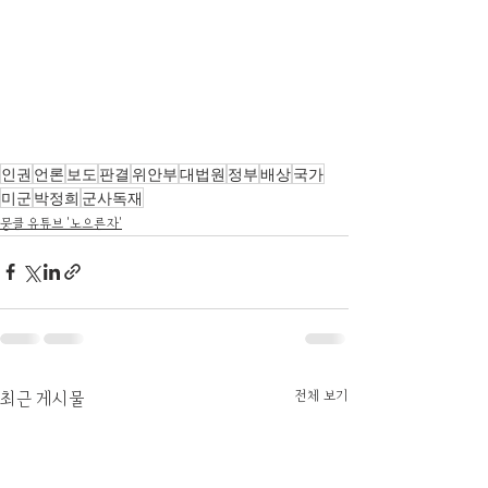
인권
언론
보도
판결
위안부
대법원
정부
배상
국가
미군
박정희
군사독재
뭉클 유튜브 '노으른자'
전체 보기
최근 게시물