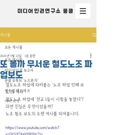
미디어인권연구소 뭉클
게시물
모든 게시물
2023년 9월 22일
1분 분량
모든 게시물
또 볼까 무서운 철도노조 파
미디어인권 보고서
업보도
뭉클 유튜브 '노으른자'
철도노조 파업에 따라붙는 '노조 파업 민폐 보
평등법 팩트체크
도'의 역사
철도노조 파업에 '전교 1등이 시험을 놓쳤다'?
여타 소식
과연 진실은 무엇이었을까?
노조 혐오 보도의 오랜 역사를 따져봅니다.
https://www.youtube.com/watch?
v=GYGXTXoOO9E&t=21s