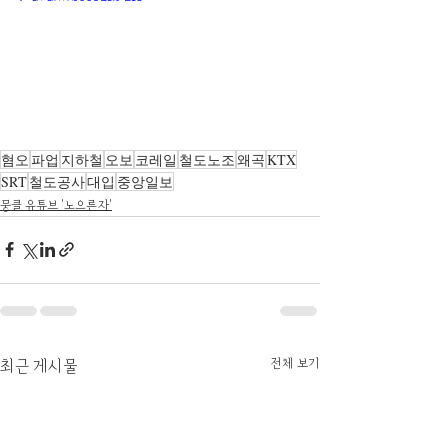
혐오
파업
지하철
오보
코레일
철도노조
왜곡
KTX
SRT
철도공사
대입
중앙일보
뭉클 유튜브 '노으른자'
전체 보기
최근 게시물