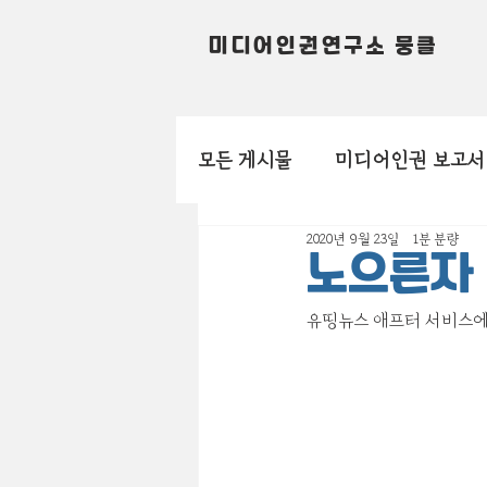
미디어인권연구소 뭉클
모든 게시물
미디어인권 보고서
2020년 9월 23일
1분 분량
노으른자 
유띵뉴스 애프터 서비스에