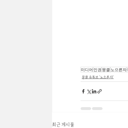
미디어
인권
뭉클
노으른자
뭉클 유튜브 '노으른자'
최근 게시물