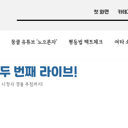
첫 화면
카테
뭉클 유튜브 '노으른자'
평등법 팩트체크
여타 
두 번째 라이브!
 시청자 경품 추첨까지!