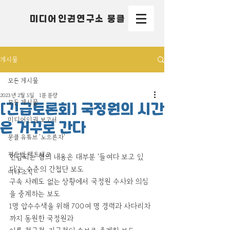
미디어인권연구소 뭉클
게시물
모든 게시물
2023년 2월 5일
1분 분량
모든 게시물
[긴급토론회] 국정원의 시간
미디어인권 보고서
은 거꾸로 간다
뭉클 유튜브 '노으른자'
평등법 팩트체크
언급되는 혐의 내용은 대부분 '들여다 보고 있
다'는 수준의 간첩단 보도
여타 소식
구속 사례도 없는 상황에서 국정원 수사와 의심
을 중계하는 보도
1명 압수수색을 위해 700여 명 경력과 사다리차
까지 동원한 국정원과