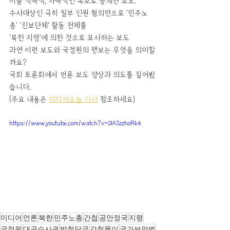
이를 적극적, 자극적인 속보로 중계한 보도.
수사대상인 극히 일부 인원 혐의만으로 '민주노
총' '진보단체' 활동 전체를
'북한 지령'에 의한 것으로 묘사하는 보도
과연 이런 보도와 국정원의 행보는 무엇을 의미할
까요?
국회 토론회에서 언론 보도 양상과 의도를 짚어봤
습니다. 
(주요 내용은 
미디어오늘 기사
 참조하세요)
https://www.youtube.com/watch?v=OlASzzhoRk4
미디어
언론
북한
민주노총
간첩
공안정국
지령
국정원
대공수사권
방첩당국
간첩몰이
국가보안법