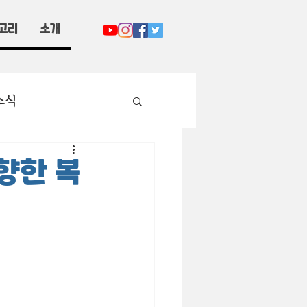
고리
소개
소식
향한 복