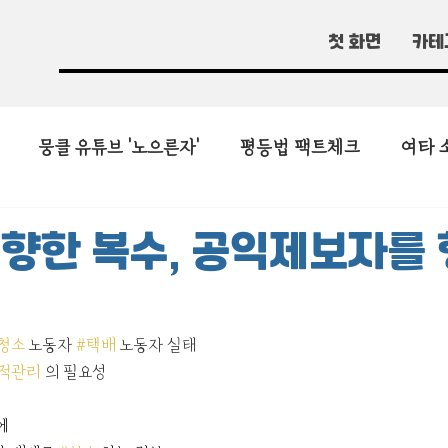
첫 화면
카테
뭉클 유튜브 '노으른자'
평등법 팩트체크
여타 
향한 복수, 공익제보자를 
청소
 노동자 
#택배
 노동자 실태
적관리
 의 필요성
에 