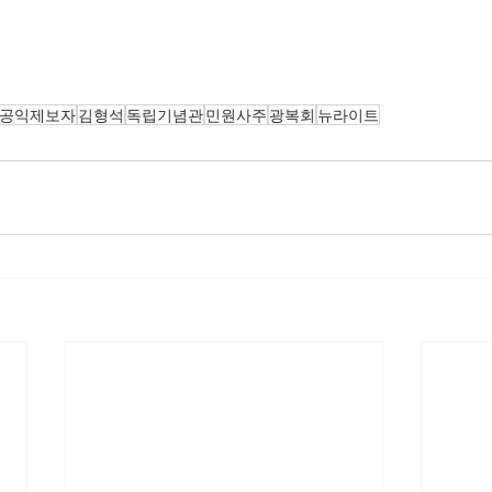
공익제보자
김형석
독립기념관
민원사주
광복회
뉴라이트