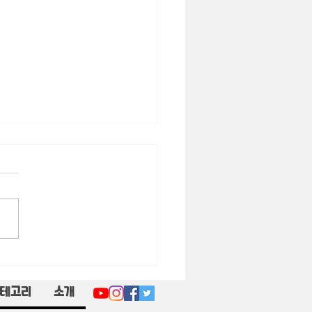
단불러놓고 자고 ‘외신 음
’ 퍼뜨리는 국민의힘
테고리
소개