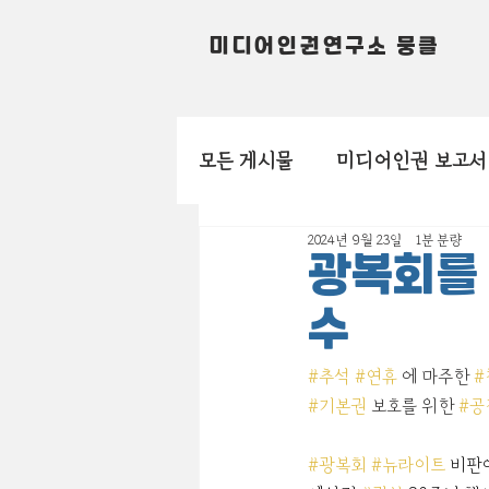
미디어인권연구소 뭉클
모든 게시물
미디어인권 보고서
2024년 9월 23일
1분 분량
광복회를 
수
#추석
#연휴
 에 마주한 
#
#기본권
 보호를 위한 
#공
#광복회
#뉴라이트
 비판