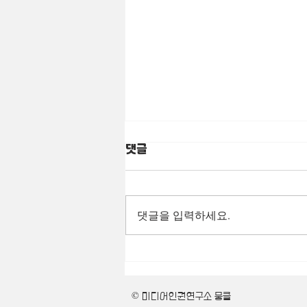
댓글
댓글을 입력하세요.
시빌워:분열의시대 / 내전세
력이 만든 혼돈은 여기에도
©
미디어인권연구소 뭉클