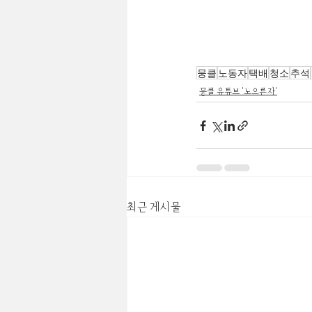
뭉클
노동자
택배
청소
추석
뭉클 유튜브 '노으른자'
최근 게시물