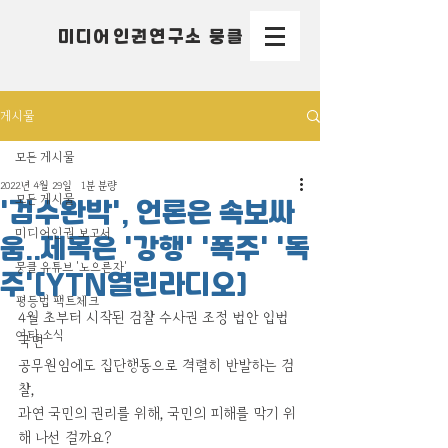
미디어인권연구소 뭉클
게시물
모든 게시물
2022년 4월 29일
1분 분량
모든 게시물
'검수완박', 언론은 속보싸
미디어인권 보고서
움..제목은 '강행' '폭주' '독
뭉클 유튜브 '노으른자'
주'[YTN열린라디오]
평등법 팩트체크
4월 초부터 시작된 검찰 수사권 조정 법안 입법 
여타 소식
국면
공무원임에도 집단행동으로 격렬히 반발하는 검
찰,
과연 국민의 권리를 위해, 국민의 피해를 막기 위
해 나선 걸까요?