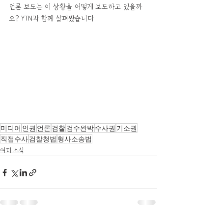
언론 보도는 이 상황을 어떻게 보도하고 있을까
요? YTN과 함께 살펴봤습니다
미디어
인권
언론
검찰
검수완박
수사권
기소권
직접수사
검찰청법
형사소송법
여타 소식